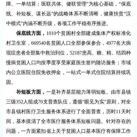
障、一单结算；医联共体、健联管理”为核心基础，“保底
线、补短板、谋长远”的战略体系不断清晰，健康扶贫“汉
中模式”内涵不断升级，各项工作平稳有序推进。
保底线方面，
1010个贫困村全部建成集体产权标准化
村卫生室，669540名贫困人口全部参保参合，4977名大病
现症患者全部集中救治到位，52187患高、糖、精、结四种
慢病贫困人口均按季度享受家庭医生签约随访服务；市域
内公立医院住院免收押金，一站式一单式住院结算持续巩
固。
补短板方面，
一是补齐基层能力薄弱短板。由市县镇
三级352人组成70支普查队伍，遵循“眼见为实”原则，对全
市县镇村医疗卫生服务体系进行了全面普查，历时11天时
间，基本摸清了全市医疗服务体系短板问题。针对存在的
问题，一方面紧扣省上关于贫困人口基本医疗有保障工作