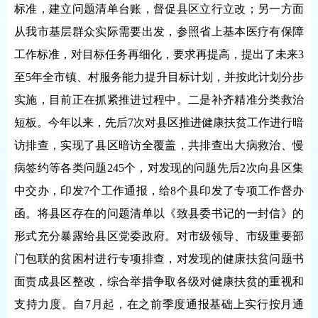
标准，建立问题清单台账，督促县区立行立改；另一方面
从我市基层群众实际需要出发，参照省上基本医疗有保障
工作标准，对目标任务再细化，要求再提高，提出了未来3
至5年全市镇、村服务能力提升目标计划，并按此计划分步
实施，目前正在抓紧推进过程中。二是补齐精准分类救治
短板。今年以来，先后7次对县区推进健康扶贫工作进行暗
访排查，实现了县区暗访全覆盖，共排查出大病救治、慢
病签约等各类问题245个，对发现的问题先后2次向县区集
中交办，印发7个工作通报，给8个县印发了专项工作督办
函。将县区存在的问题清单以《致县委书记的一封信》的
形式充分暴露给县区党委政府。对市级领导、市级重要部
门包联的贫困村进行专项排查，对发现的健康扶贫问题书
面责成县区整改，综合举措争取各级对健康扶贫的重视和
支持力度。自7月起，在之前季度通报基础上实行按月通