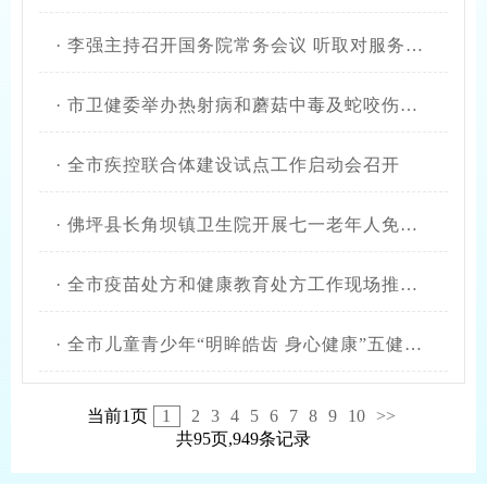
·
李强主持召开国务院常务会议 听取对服务业扩能提质和“六张网”规划建设督查情况汇报等
·
市卫健委举办热射病和蘑菇中毒及蛇咬伤救治专题培训
·
全市疾控联合体建设试点工作启动会召开
·
佛坪县长角坝镇卫生院开展七一老年人免费体检活动
·
全市疫苗处方和健康教育处方工作现场推进会召开
·
全市儿童青少年“明眸皓齿 身心健康”五健促进行动工作推进会召开
当前1页
1
2
3
4
5
6
7
8
9
10
>>
共95页,949条记录