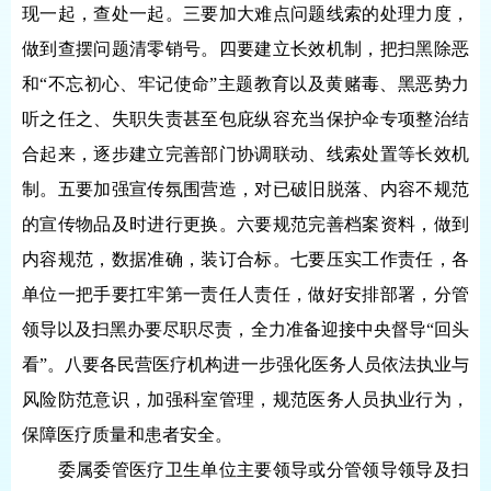
现一起，查处一起。三要加大难点问题线索的处理力度，
做到查摆问题清零销号。四要建立长效机制，把扫黑除恶
和“不忘初心、牢记使命”主题教育以及黄赌毒、黑恶势力
听之任之、失职失责甚至包庇纵容充当保护伞专项整治结
合起来，逐步建立完善部门协调联动、线索处置等长效机
制。五要加强宣传氛围营造，对已破旧脱落、内容不规范
的宣传物品及时进行更换。六要规范完善档案资料，做到
内容规范，数据准确，装订合标。七要压实工作责任，各
单位一把手要扛牢第一责任人责任，做好安排部署，分管
领导以及扫黑办要尽职尽责，全力准备迎接中央督导“回头
看”。八要各民营医疗机构进一步强化医务人员依法执业与
风险防范意识，加强科室管理，规范医务人员执业行为，
保障医疗质量和患者安全。
委属委管医疗卫生单位主要领导或分管领导领导及扫