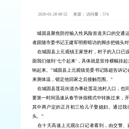
2020-01-28 08:52
来源：
访问量：
574
城固县聚焦防控输入性风险首道关口的交通运输
者跟随市委书记王建军明察暗访的脚步把镜头对
在城固县上元观镇王家堡村，村子的入口已设立
面我们做到‘七个起来’，具体就是宣传横幅挂
响起来。”城固县上元观镇党委书记陈超告诉记
来测体温，锁定他回家之后接触范围。”
在城固县莲花街道办事处莲花池村入口，也同样
要第一时间迅速从春节休假模式中转换过来，开
其中两户定的正月初三给儿子娶媳妇。通过我
头。”
在十天高速上元观出口记者看到，由交警、路