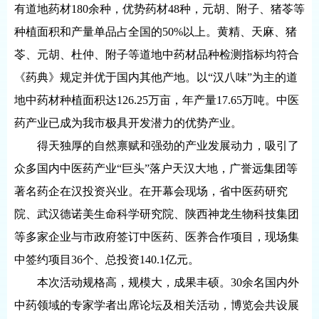
有道地药材180余种，优势药材48种，元胡、附子、猪苓等
种植面积和产量单品占全国的50%以上。黄精、天麻、猪
苓、元胡、杜仲、附子等道地中药材品种检测指标均符合
《药典》规定并优于国内其他产地。以“汉八味”为主的道
地中药材种植面积达126.25万亩，年产量17.65万吨。中医
药产业已成为我市极具开发潜力的优势产业。
得天独厚的自然禀赋和强劲的产业发展动力，吸引了
众多国内中医药产业“巨头”落户天汉大地，广誉远集团等
著名药企在汉投资兴业。在开幕会现场，省中医药研究
院、武汉德诺美生命科学研究院、陕西神龙生物科技集团
等多家企业与市政府签订中医药、医养合作项目，现场集
中签约项目36个、总投资140.1亿元。
本次活动规格高，规模大，成果丰硕。30余名国内外
中药领域的专家学者出席论坛及相关活动，博览会共设展