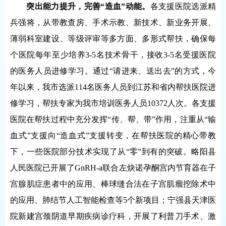
突出能力提升，完善“造血”动能。
各支援医院选派精
兵强将，从带教查房、手术示教、新技术、新业务开展、
薄弱科室建设、等级评审等多方面、多形式帮扶，确保每
个医院每年至少培养3-5名技术骨干，接收3-5名受援医院
的医务人员进修学习。通过“请进来、送出去”的方式，今
年以来，我市选派114名医务人员到江苏和省内帮扶医院进
修学习，帮扶专家为我市培训医务人员10372人次。各支援
医院在帮扶过程中充分发挥“传、帮、带”作用，注重从“输
血式”支援向“造血式”支援转变，在帮扶医院的精心带教
下，一些医院部分技术实现了从“零”到有的突破。略阳县
人民医院已开展了GnRH-a联合左炔诺孕酮宫内节育器在子
宫腺肌症患者中的应用、棒球缝合法在子宫肌瘤挖除术中
的应用、肺结节人工智能检查等5个新项目；宁强县天津医
院新建宫颈阴道早期疾病诊疗科，开展了利普刀手术、激