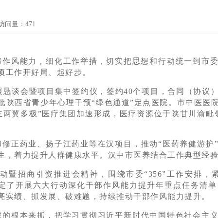
访问量：
471
部作风能力，细化工作举措，切实把思想和行动统一到市
项工作开好局、起好步。
展恳谈会暨项目集中签约仪，签约40个项目，合同（协议）金
批陕西省青少年心理干预“绿色通道”定点医院。市中医医院
主两翼多极”医疗集团加速形成，医疗资源位于陕甘川渝毗
和修正药业、扬子江药业等在汉项目，推动“医药养健游护
生，着力提升人群健康水平。汉中市医养结合工作典型经
动暨招商引资推进会精神，围绕市委“356”工作安排，紧
略，制定了开展六大行动深化干部作风能力提升年重点任务清
亮实绩、抓发展、破难题，持续推动干部作风能力提升。
诚的根本来抓，把学习贯彻习近平新时代中国特色社会主义