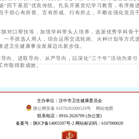
扬“四下基层”优良传统。扎实开展党纪学习教育，有序推
员干部心有所畏、言有所戒、行有所止，不断在强化党员
、苏陕对口帮扶等，加强学科带头人培养，选派优秀学科骨
。一手抓选人用人，综合运用交流轮岗、火种计划等方式
推进卫生健康事业发展迈出新步伐。
导向、进取导向、从严导向，以深化“三个年”活动为牵引
工作取得新成效。
主办单位：汉中市卫生健康委员会
陕公网安备 61070202000329号
网站地图
联系电话：0916-2626709 (办公室)
备案号：陕ICP备14003207号-2 网站标识码：6107000020