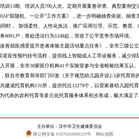
训13期、培训人员700人次。定期开展案卷评查、典型案例交流
《2024“双随机、一公开”工作方案》，进一步明确抽查依据、抽
执法的同时， 加强柔性、人性化执法，推广应用引导、示范、教育
务8091户，查处违法行为1248起，营造了公平竞争市场环境。
改善就医感受提升患者体验主题活动重点任务》，全市三级公立
种渠道宣传预约挂号流程，提供线上智能或人工导诊服务，减少排
入开展，全市38家医疗机构41个实验室参与全省检验结果互认。
务，联合市教育局等部门印发《关于规范幼儿园开设2-3岁托育
建成托育机构131所，提供托位12279个，以雷家巷幼儿园
目为代表的农村托育等多元化托育服务体系初步形成，极大满足
主办单位：汉中市卫生健康委员会
陕公网安备 61070202000329号
网站地图