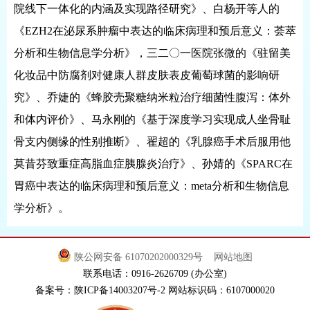
院线下一体化的内涵及实现路径研究》、白杨开等人的
《EZH2在泌尿系肿瘤中表达的临床病理和预后意义：荟萃
分析和生物信息学分析》，三二〇一医院张微的《驻留美
化妆品中防腐剂对健康人群皮肤表皮葡萄球菌的影响研
究》、乔婕的《蜂胶壳聚糖纳米粒治疗细菌性腹泻：体外
和体内评价》、马永刚的《基于深度学习实现成人坐骨耻
骨支内侧缘的性别推断》、翟超的《乳腺癌手术后服用他
莫昔芬致重症高脂血症胰腺炎治疗》、孙婧的《SPARC在
胃癌中表达的临床病理和预后意义：meta分析和生物信息
学分析》。
陕公网安备 61070202000329号
网站地图
联系电话：0916-2626709 (办公室)
备案号：陕ICP备14003207号-2 网站标识码：6107000020