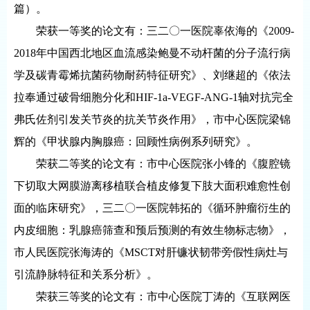
篇）。
荣获一等奖的论文有：三二〇一医院辜依海的《2009-
2018年中国西北地区血流感染鲍曼不动杆菌的分子流行病
学及碳青霉烯抗菌药物耐药特征研究》、刘继超的《依法
拉奉通过破骨细胞分化和HIF-1a-VEGF-ANG-1轴对抗完全
弗氏佐剂引发关节炎的抗关节炎作用》，市中心医院梁锦
辉的《甲状腺内胸腺癌：回顾性病例系列研究》。
荣获二等奖的论文有：市中心医院张小锋的《腹腔镜
下切取大网膜游离移植联合植皮修复下肢大面积难愈性创
面的临床研究》，三二〇一医院韩拓的《循环肿瘤衍生的
内皮细胞：乳腺癌筛查和预后预测的有效生物标志物》，
市人民医院张海涛的《MSCT对肝镰状韧带旁假性病灶与
引流静脉特征和关系分析》。
荣获三等奖的论文有：市中心医院丁涛的《互联网医