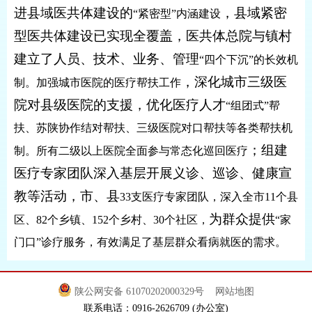
进县域医共体建设的
，
县域紧密
“紧密型”内涵建设
型医共体建设已实现全覆盖，医共体总院与镇村
建立了人员、技术、业务、管理
“四个下沉”的长效机
，
深化城市三级医
制。加强城市医院的医疗帮扶工作
院对县级医院的支援，优化医疗人才
“组团式”帮
扶、苏陕协作结对帮扶、三级医院对口帮扶等各类帮扶机
；
组建
制。所有二级以上医院全面参与常态化巡回医疗
医疗专家团队深入基层开展义诊、巡诊、健康宣
教等活动，市、县
33支医疗专家团队，深入全市11个县
为
群众提供
区、82个乡镇、152个乡村、30个社区，
“家
门口”诊疗服务，有效满足了基层群众看病就医的需求。
陕公网安备 61070202000329号
网站地图
联系电话：0916-2626709 (办公室)