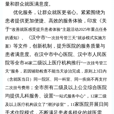
量和群众就医满意度。
优化服务
，
让群众就医更省心。
紧紧围绕
为
患者提供更加便捷、高效的服务体验，
印发
《关
于
“改善就医感受提升患者体验”主题活动2025年重点任务
、
《汉中市
的通知》
“一次挂号管三天”就诊模式实施方
等文件
，
创新机制，
提升医院的服务质量与
案》
患者满意度。
在
汉中市中心医院、汉中市人民医
院等全市
二级以上医疗机构
推行
46家
“一次挂号管三
天”服务，若因辅助检查不能当天诊治完成，原则上3日内
（含就医当日）同一院区、同一科室、同一疾病不再支付
；
全市所有二级及以上公立综合医院
二次挂号费用
均提供儿科服务、设置
，
“一站式服务中心”
12家二级
，
家
医院开展日间
及以上医疗机构设立了“潮汐诊室”
11
手术住院模式
，
不断满足患者多样化的就医需