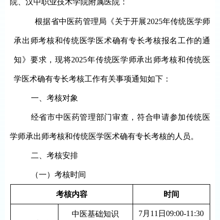
院
、
汉中职业技术学院附属医院
：
根据省中医药管理局
《关于开展
202
5
年传统医学师
承出师考核和传统医学医术确有专长考核报名工作的通
知》
要求，
现将
2025
年
传统医学
师承
出师考核和
传统医
学医术
确有专长考核
工作有关事项通知如下
：
一
、
考核对象
经省
市
中医药管理
部门
审查
，
符合
申请参加传统医
学师承
出师考核
和传统医学医术
确有专长考核
的人员。
二
、考
核安排
（一）
考核时间
考核内容
时间
7
月
11日
0
9:00-11:30
中医基础知识