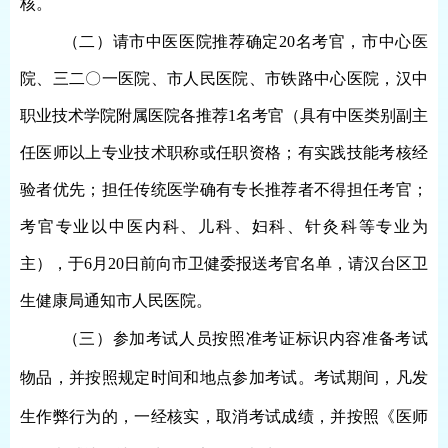
核。
（
二
）
请
市中医
医院
推荐确定
2
0
名考官，
市中心医
院、
三二〇一医院、市人民医院、市铁路中心医院，汉中
职业技术学院附属医院各推荐
1名考官
（
具有中医类别副主
任医师
以上
专业技术
职称或任职资格
；有实践技能考核经
验者优先；担任传统医学
确有专长
推荐
者不得担任考官
；
考官专业以中医内科、儿科、妇科、针灸科等专业为
主
）
，
于
6月20日
前向
市卫健委
报
送
考官名单
，请汉台区卫
生健康局通知市人民医院
。
（
三
）参加考试人员按照准考证标识内容准备考试
物品，并按照规定时间和地点参加考试。考试期间，凡发
生作弊行为的，一经核实，取消考试成绩，并按照《医师